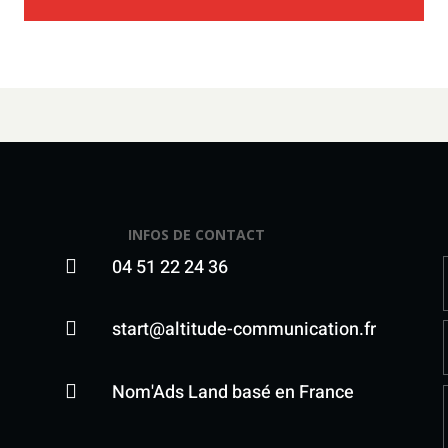
INFOS DE CONTACT
04 51 22 24 36

start@altitude-communication.fr

Nom'Ads Land basé en France
