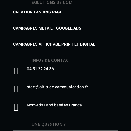
SOLUTIONS DE COM
CRÉATION LANDING PAGE
CAMPAGNES META ET GOOGLE ADS
CAMPAGNES AFFICHAGE PRINT ET DIGITAL
INFOS DE CONTACT

04 51 22 24 36

start@altitude-communication.fr

Nom'Ads Land basé en France
UNE QUESTION ?