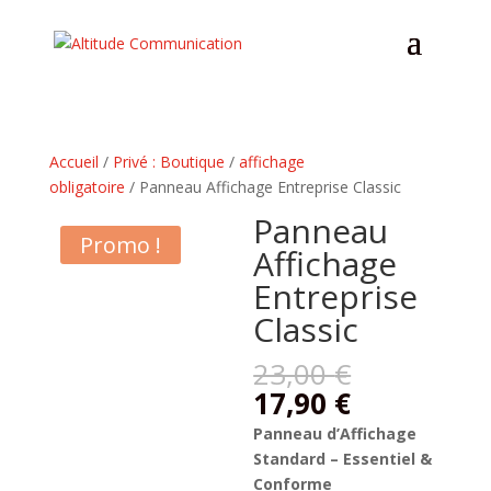
Accueil
/
Privé : Boutique
/
affichage
obligatoire
/ Panneau Affichage Entreprise Classic
Panneau
Promo !
Affichage
Entreprise
Classic
Le
23,00
€
prix
Le
17,90
€
initial
prix
Panneau d’Affichage
était :
actuel
Standard – Essentiel &
23,00 €.
est :
Conforme