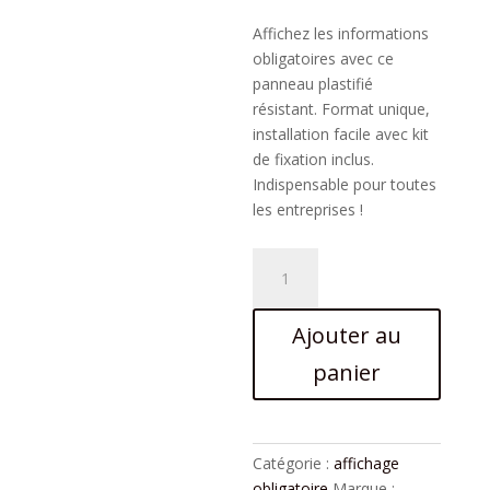
17,90 €.
Affichez les informations
obligatoires avec ce
panneau plastifié
résistant. Format unique,
installation facile avec kit
de fixation inclus.
Indispensable pour toutes
les entreprises !
quantité
de
Panneau
Ajouter au
Affichage
Entreprise
panier
Classic
Catégorie :
affichage
obligatoire
Marque :